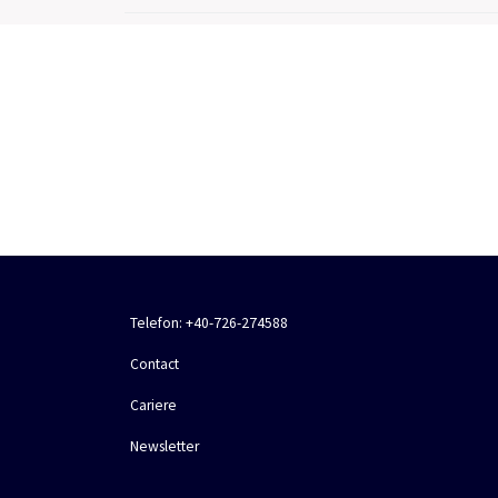
Pentru a intra in legatura cu noi, ne poti suna
Telefon: +40-726-274588
Contact
Cariere
Newsletter